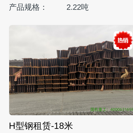
：
38000(1±5%)kg
整机重量
率：
214kw/2100rpm
发动机功