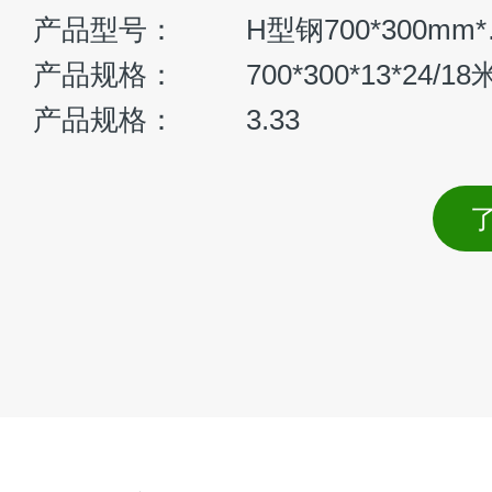
H打桩机
长臂挖
：
GE400H
1.8～2.0 m³
斗容量或
：
38000(1±5%)kg
整机重量
率：
214kw/2100rpm
发动机功