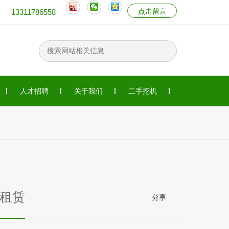
点击留言
13311786558
人才招聘
关于我们
二手挖机
吊租赁
分享