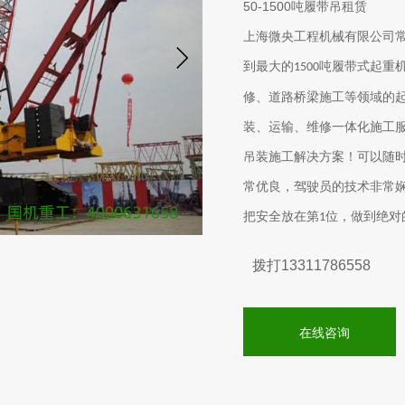
50-1500
吨履带吊租赁
上海微央工程机械有限公司
到最大的
吨履带式起重
1500
修、道路桥梁施工等领域的
装、运输、维修一体化施工
吊装施工解决方案！
可以随
常优良，驾驶员的技术非常
把安全放在第
位，做到绝对
1
拨打13311786558
在线咨询