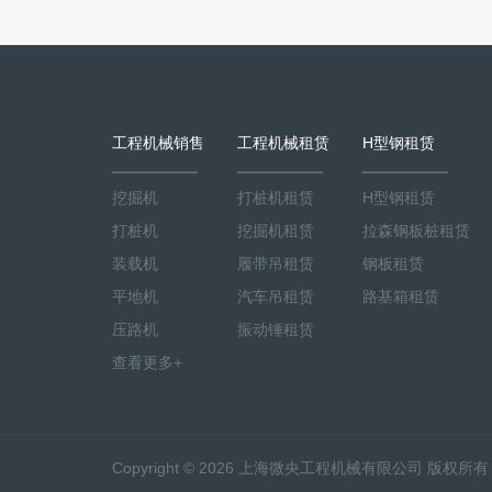
工程机械销售
工程机械租赁
H型钢租赁
挖掘机
打桩机租赁
H型钢租赁
打桩机
挖掘机租赁
拉森钢板桩租赁
装载机
履带吊租赁
钢板租赁
平地机
汽车吊租赁
路基箱租赁
压路机
振动锤租赁
查看更多+
Copyright ©
2026 上海微央工程机械有限公司 版权所