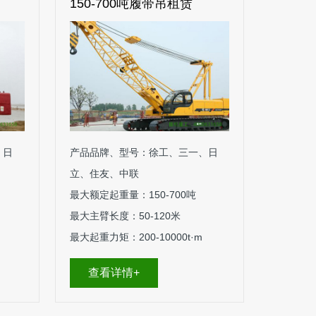
150-700吨履带吊租赁
70-2
、日
产品品牌、型号：徐工、三一、日
产品品牌
立、住友、中联
立、住友
最大额定起重量：150-700吨
最大额定起
最大主臂长度：50-120米
最大主臂长
最大起重力矩：200-10000t·m
最大起重力
查看详情+
查看