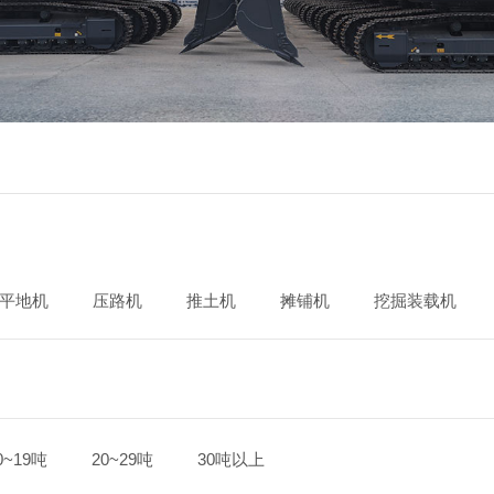
平地机
压路机
推土机
摊铺机
挖掘装载机
0~19吨
20~29吨
30吨以上