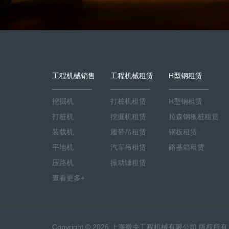
工程机械销售
工程机械租赁
H型钢租赁
挖掘机
打桩机租赁
H型钢租赁
打桩机
挖掘机租赁
拉森钢板桩租赁
装载机
履带吊租赁
钢板租赁
平地机
汽车吊租赁
路基箱租赁
压路机
振动锤租赁
查看更多+
Copyright ©
2026 上海微央工程机械有限公司 版权所