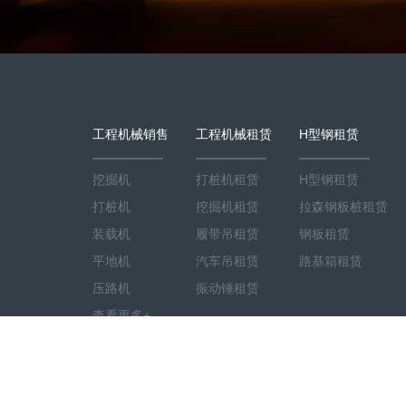
工程机械销售
工程机械租赁
H型钢租赁
挖掘机
打桩机租赁
H型钢租赁
打桩机
挖掘机租赁
拉森钢板桩租赁
装载机
履带吊租赁
钢板租赁
平地机
汽车吊租赁
路基箱租赁
压路机
振动锤租赁
查看更多+
Copyright ©
2026 上海微央工程机械有限公司 版权所