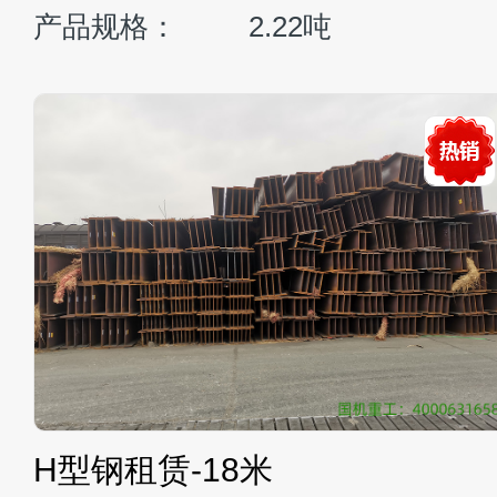
1±5%)kg
整机重量：
47-70
2100rpm
发动机功率：
257kw