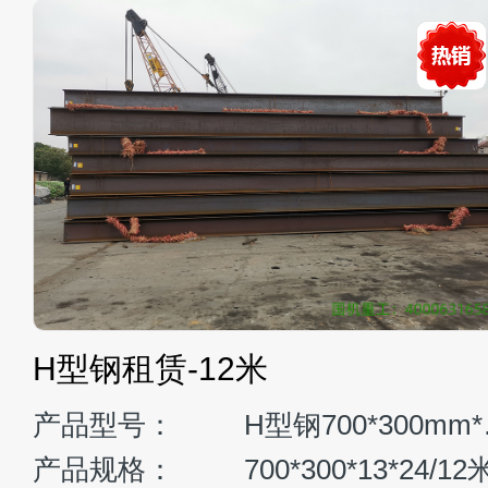
日立ZX450-690打
H
产品品牌、型号：
日立ZX4
0 m³
臂长：
21米