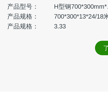
长臂挖掘机租赁
H
产品品牌、型号：
0 m³
斗容量或臂长：
15-32
1±5%)kg
整机重量：
20-70
2100rpm
发动机功率：
124-3